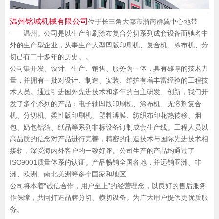
温州铭城机械有限公司
位于长三角大都市浙南群翼中心地带
——温州。公司是以生产印刷涂布复合分切系列成套设备而驰名中
外的生产型企业，从事生产大型凹版印刷机、复合机、涂布机、分
切己有二十多年的历史。。
公司集开发、设计、生产、销售、服务为一体，具有雄厚的技术力
量，并拥有一批对设计、制造、安装、维护有着丰富经验的工程技
术人员。通过引进国外先进技术和多年的自主研发、创新，我们开
发了多个系列的产品：电子轴凹版印刷机、涂布机、无溶剂复合
机、分切机、柔性版印刷机、塑料溥膜、纺织布印花热转移、烟
包、奶包铝箔、纸品等系列非标设备订制成套生产线。工程人员以
高品质的信念对产品进行完善，精密的制造技术与国际先进技术相
接轨，深受海内外客户的一致好评。公司生产的产品均通过了
ISO9001质量体系的认证。产品畅销全国各地，并远销亚洲、非
洲、欧洲、南北美洲等多个国家和地区.
公司将本着“诚信合作，用户至上”的经营理念，以良好的售后服务
作保障，共同打造品牌分切、横切设备。为广大用户提供更优质服
务。