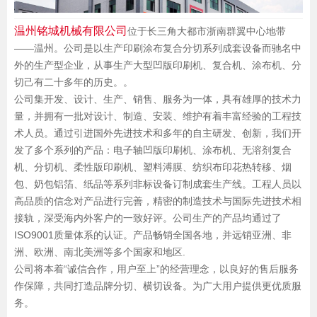
温州铭城机械有限公司
位于长三角大都市浙南群翼中心地带
——温州。公司是以生产印刷涂布复合分切系列成套设备而驰名中
外的生产型企业，从事生产大型凹版印刷机、复合机、涂布机、分
切己有二十多年的历史。。
公司集开发、设计、生产、销售、服务为一体，具有雄厚的技术力
量，并拥有一批对设计、制造、安装、维护有着丰富经验的工程技
术人员。通过引进国外先进技术和多年的自主研发、创新，我们开
发了多个系列的产品：电子轴凹版印刷机、涂布机、无溶剂复合
机、分切机、柔性版印刷机、塑料溥膜、纺织布印花热转移、烟
包、奶包铝箔、纸品等系列非标设备订制成套生产线。工程人员以
高品质的信念对产品进行完善，精密的制造技术与国际先进技术相
接轨，深受海内外客户的一致好评。公司生产的产品均通过了
ISO9001质量体系的认证。产品畅销全国各地，并远销亚洲、非
洲、欧洲、南北美洲等多个国家和地区.
公司将本着“诚信合作，用户至上”的经营理念，以良好的售后服务
作保障，共同打造品牌分切、横切设备。为广大用户提供更优质服
务。