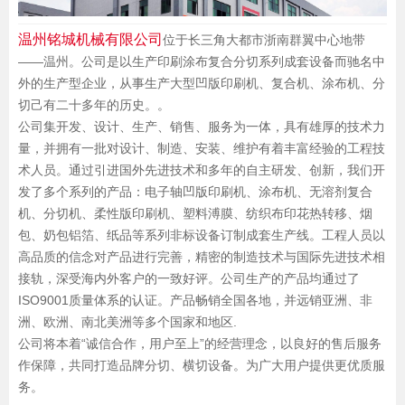
温州铭城机械有限公司
位于长三角大都市浙南群翼中心地带
——温州。公司是以生产印刷涂布复合分切系列成套设备而驰名中
外的生产型企业，从事生产大型凹版印刷机、复合机、涂布机、分
切己有二十多年的历史。。
公司集开发、设计、生产、销售、服务为一体，具有雄厚的技术力
量，并拥有一批对设计、制造、安装、维护有着丰富经验的工程技
术人员。通过引进国外先进技术和多年的自主研发、创新，我们开
发了多个系列的产品：电子轴凹版印刷机、涂布机、无溶剂复合
机、分切机、柔性版印刷机、塑料溥膜、纺织布印花热转移、烟
包、奶包铝箔、纸品等系列非标设备订制成套生产线。工程人员以
高品质的信念对产品进行完善，精密的制造技术与国际先进技术相
接轨，深受海内外客户的一致好评。公司生产的产品均通过了
ISO9001质量体系的认证。产品畅销全国各地，并远销亚洲、非
洲、欧洲、南北美洲等多个国家和地区.
公司将本着“诚信合作，用户至上”的经营理念，以良好的售后服务
作保障，共同打造品牌分切、横切设备。为广大用户提供更优质服
务。