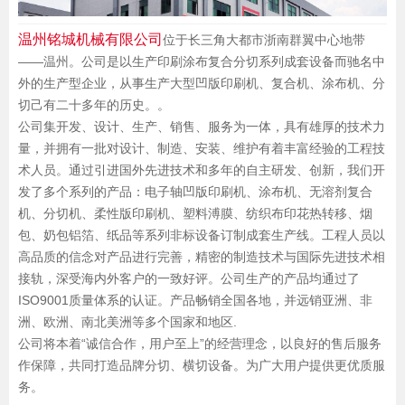
温州铭城机械有限公司
位于长三角大都市浙南群翼中心地带
——温州。公司是以生产印刷涂布复合分切系列成套设备而驰名中
外的生产型企业，从事生产大型凹版印刷机、复合机、涂布机、分
切己有二十多年的历史。。
公司集开发、设计、生产、销售、服务为一体，具有雄厚的技术力
量，并拥有一批对设计、制造、安装、维护有着丰富经验的工程技
术人员。通过引进国外先进技术和多年的自主研发、创新，我们开
发了多个系列的产品：电子轴凹版印刷机、涂布机、无溶剂复合
机、分切机、柔性版印刷机、塑料溥膜、纺织布印花热转移、烟
包、奶包铝箔、纸品等系列非标设备订制成套生产线。工程人员以
高品质的信念对产品进行完善，精密的制造技术与国际先进技术相
接轨，深受海内外客户的一致好评。公司生产的产品均通过了
ISO9001质量体系的认证。产品畅销全国各地，并远销亚洲、非
洲、欧洲、南北美洲等多个国家和地区.
公司将本着“诚信合作，用户至上”的经营理念，以良好的售后服务
作保障，共同打造品牌分切、横切设备。为广大用户提供更优质服
务。