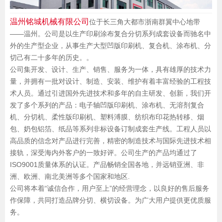
温州铭城机械有限公司
位于长三角大都市浙南群翼中心地带
——温州。公司是以生产印刷涂布复合分切系列成套设备而驰名中
外的生产型企业，从事生产大型凹版印刷机、复合机、涂布机、分
切己有二十多年的历史。。
公司集开发、设计、生产、销售、服务为一体，具有雄厚的技术力
量，并拥有一批对设计、制造、安装、维护有着丰富经验的工程技
术人员。通过引进国外先进技术和多年的自主研发、创新，我们开
发了多个系列的产品：电子轴凹版印刷机、涂布机、无溶剂复合
机、分切机、柔性版印刷机、塑料溥膜、纺织布印花热转移、烟
包、奶包铝箔、纸品等系列非标设备订制成套生产线。工程人员以
高品质的信念对产品进行完善，精密的制造技术与国际先进技术相
接轨，深受海内外客户的一致好评。公司生产的产品均通过了
ISO9001质量体系的认证。产品畅销全国各地，并远销亚洲、非
洲、欧洲、南北美洲等多个国家和地区.
公司将本着“诚信合作，用户至上”的经营理念，以良好的售后服务
作保障，共同打造品牌分切、横切设备。为广大用户提供更优质服
务。