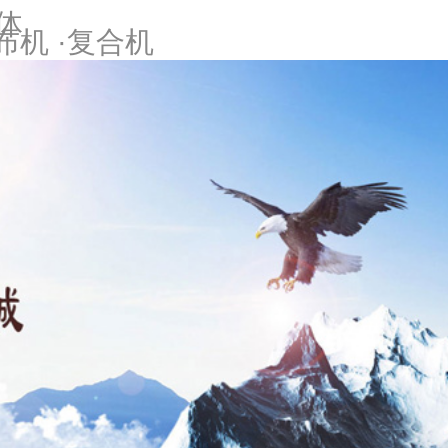
体
布机 ·复合机