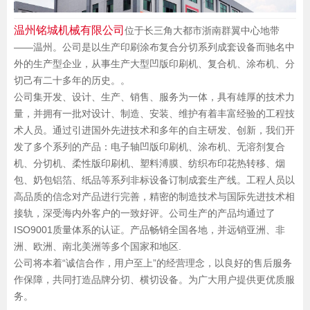
温州铭城机械有限公司
位于长三角大都市浙南群翼中心地带
——温州。公司是以生产印刷涂布复合分切系列成套设备而驰名中
外的生产型企业，从事生产大型凹版印刷机、复合机、涂布机、分
切己有二十多年的历史。。
公司集开发、设计、生产、销售、服务为一体，具有雄厚的技术力
量，并拥有一批对设计、制造、安装、维护有着丰富经验的工程技
术人员。通过引进国外先进技术和多年的自主研发、创新，我们开
发了多个系列的产品：电子轴凹版印刷机、涂布机、无溶剂复合
机、分切机、柔性版印刷机、塑料溥膜、纺织布印花热转移、烟
包、奶包铝箔、纸品等系列非标设备订制成套生产线。工程人员以
高品质的信念对产品进行完善，精密的制造技术与国际先进技术相
接轨，深受海内外客户的一致好评。公司生产的产品均通过了
ISO9001质量体系的认证。产品畅销全国各地，并远销亚洲、非
洲、欧洲、南北美洲等多个国家和地区.
公司将本着“诚信合作，用户至上”的经营理念，以良好的售后服务
作保障，共同打造品牌分切、横切设备。为广大用户提供更优质服
务。